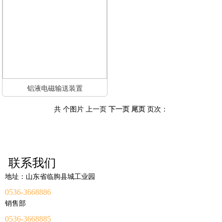
铝液电磁输送装置
共
个图片 上一页
下一页
尾页
页次：
联系我们
地址：山东省临朐县城工业园
0536-3668886
销售部
0536-3668885