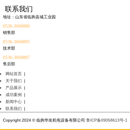
联系我们
地址：山东省临朐县城工业园
0536-3668886
销售部
0536-3668885
技术部
0536-3668887
售后部
网站首页
|
关于我们
|
产品展示
|
成功案例
|
新闻中心
|
联系我们
|
Copyright 2024 © 临朐华友机电设备有限公司
鲁ICP备09058613号-1