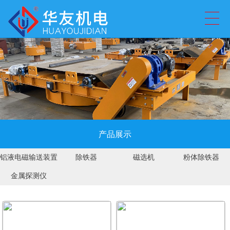
产品展示
铝液电磁输送装置
除铁器
磁选机
粉体除铁器
金属探测仪